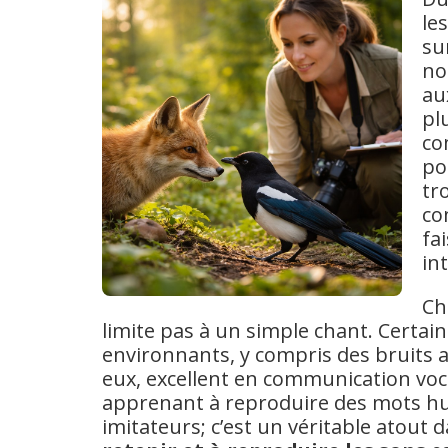
le
su
no
au
pl
co
po
tr
co
fa
in
Ch
limite pas à un simple chant. Certai
environnants, y compris des bruits ar
eux, excellent en communication voca
apprenant à reproduire des mots hum
imitateurs; c’est un véritable atout 