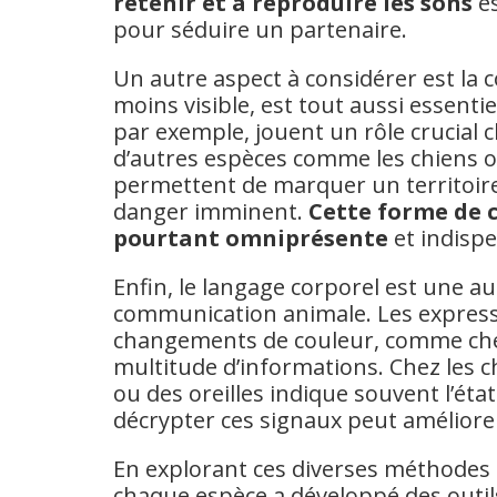
retenir et à reproduire les sons
es
pour séduire un partenaire.
Un autre aspect à considérer est la
moins visible, est tout aussi essent
par exemple, jouent un rôle crucial 
d’autres espèces comme les chiens o
permettent de marquer un territoire,
danger imminent.
Cette forme de 
pourtant omniprésente
et indisp
Enfin, le langage corporel est une a
communication animale. Les expressi
changements de couleur, comme che
multitude d’informations. Chez les c
ou des oreilles indique souvent l’ét
décrypter ces signaux peut améliorer
En explorant ces diverses méthodes 
chaque espèce a développé des outi