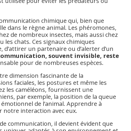
t utilisée pour éviter les prédateurs ou
 communication chimique qui, bien que
ielle dans le règne animal. Les phéromones,
chez de nombreux insectes, mais aussi chez
u les chats. Ces signaux chimiques
 d’attirer un partenaire ou d’alerter d’un
communication, souvent invisible, reste
ensable pour de nombreuses espèces.
utre dimension fascinante de la
ons faciales, les postures et même les
z les caméléons, fournissent une
hiens, par exemple, la position de la queue
at émotionnel de l’animal. Apprendre à
 notre interaction avec eux.
de communication, il devient évident que
ls uniques adaptés à son environnement et